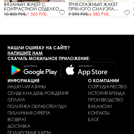
ВЯЗАНЫЙ ЖАКЕТ С
ТРИКОТАЖНЫЙ ЖАКЕТ
КОНТРАСТНОЙ ОТДЕЛКОЙ
ПРЯМОГО СИЛУЭТА
МОЛОЧНО-ЧЕРНОГО ЦВЕТА
МОЛОЧНОГО ЦВЕТА
10 800 РУБ.
7 560 РУБ.
9 390 РУБ.
6 580 РУБ.
НАШЛИ ОШИБКУ НА САЙТЕ?
НАПИШИТЕ НАМ
СКАЧАТЬ МОБИЛЬНОЕ ПРИЛОЖЕНИЕ:
ИНФОРМАЦИЯ
О КОМПАНИИ
НАШИ МАГАЗИНЫ
СОТРУДНИЧЕСТВО
СКИДКА НА ДЕНЬ РОЖДЕНИЯ
ИСТОРИЯ БРЕНДА
ОПЛАТА
ПРОИЗВОДСТВО
ПОЛИТИКА ОБРАБОТКИ ПДН
ВАКАНСИИ
ПУБЛИЧНАЯ ОФЕРТА
КОНТАКТЫ
ВОЗВРАТ
БЛОГ
ДОСТАВКА
ПОДАРОЧНЫЕ КАРТЫ