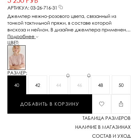
5 250 РУБ
АРТИКУЛ: 03-26-716-31
Джемпер нежно-розового цвета, связанный из
тонкой тактильной пряжи, в составе которой
вискоза и нейлон. В дизайне джемпера применен
принцип контраста фактур, в данном случае –
Подробнее
ЦВЕТ:
полупрозрачного ажура и ластика. Круглая
горловина и планка с застежкой на 9 пуговиц-
жемчужин, рукав длиной одна вторая
РАЗМЕР:
40
42
44
46
48
50
ДОБАВИТЬ В КОРЗИНУ
ТАБЛИЦА РАЗМЕРОВ
НАЛИЧИЕ В МАГАЗИНАХ
СОСТАВ И УХОД