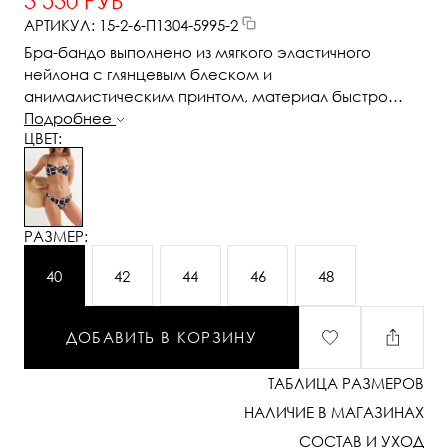
3 530 РУБ
АРТИКУЛ: 15-2-6-П1304-5995-2
Бра-бандо выполнено из мягкого эластичного
нейлона с глянцевым блеском и
анималистическим принтом, материал быстро
сохнет, не вытягивается при намокании и устойчив к
Подробнее
ЦВЕТ:
выгоранию на солнце, надолго сохраняя
насыщенность цвета, модель застёгивается на
спинке на металлическую застёжку, спереди
расположен металлический аксессуар в форме
подковы, бретель-завязка фиксируется на шее и
РАЗМЕР:
помогает регулировать посадку, чашечки
дополнены тонкой эластичной подкладкой и
40
42
44
46
48
съёмными вкладышами миндалевидной формы для
более уверенной поддержки и комфортной
ДОБАВИТЬ В КОРЗИНУ
посадки
ТАБЛИЦА РАЗМЕРОВ
НАЛИЧИЕ В МАГАЗИНАХ
СОСТАВ И УХОД