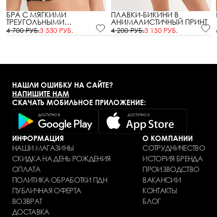
БРА С МЯГКИМИ
ПЛАВКИ-БИКИНИ В
ТРЕУГОЛЬНЫМИ
АНИМАЛИСТИЧНЫЙ ПРИНТ
ЧАШЕЧКАМИ В
4 700 РУБ.
3 530 РУБ.
4 200 РУБ.
3 150 РУБ.
АНИМАЛИСТИЧНЫЙ ПРИНТ
НАШЛИ ОШИБКУ НА САЙТЕ?
НАПИШИТЕ НАМ
СКАЧАТЬ МОБИЛЬНОЕ ПРИЛОЖЕНИЕ:
ИНФОРМАЦИЯ
О КОМПАНИИ
НАШИ МАГАЗИНЫ
СОТРУДНИЧЕСТВО
СКИДКА НА ДЕНЬ РОЖДЕНИЯ
ИСТОРИЯ БРЕНДА
ОПЛАТА
ПРОИЗВОДСТВО
ПОЛИТИКА ОБРАБОТКИ ПДН
ВАКАНСИИ
ПУБЛИЧНАЯ ОФЕРТА
КОНТАКТЫ
ВОЗВРАТ
БЛОГ
ДОСТАВКА