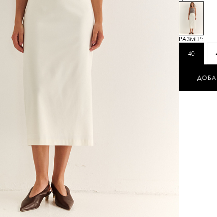
от офиса до
длина миди 
линию, котор
жилетами, б
РАЗМЕР:
основа капс
40
женщины. М
возможносте
ДОБА