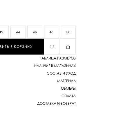
 вечернего выхода. Средняя посадка,
и выверенные пропорции создают чистую
ая легко сочетается с жакетами,
лузами, рубашками и топами. Эта юбка —
ульного гардероба современной
42
44
46
48
50
инимум деталей — максимум
й.
ВИТЬ В КОРЗИНУ
ТАБЛИЦА РАЗМЕРОВ
НАЛИЧИЕ В МАГАЗИНАХ
СОСТАВ И УХОД
МАТЕРИАЛ
ОБМЕРЫ
ОПЛАТА
ДОСТАВКА И ВОЗВРАТ