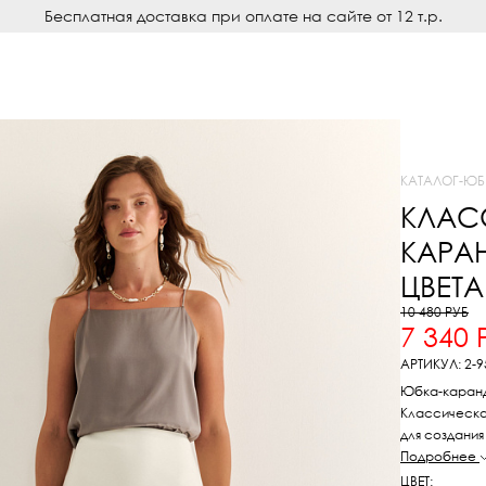
Бесплатная доставка при оплате на сайте от 12 т.р.
КАТАЛОГ
-
ЮБ
КЛАС
КАРА
ЦВЕТА
10 480 РУБ
7 340 
АРТИКУЛ: 2-9
Юбка-каранд
Классическа
для создания
Прилегающий
Подробнее
дизайн делае
ЦВЕТ: