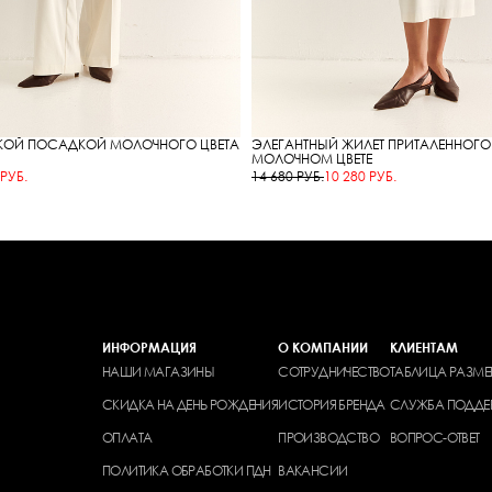
КОЙ ПОСАДКОЙ МОЛОЧНОГО ЦВЕТА
ЭЛЕГАНТНЫЙ ЖИЛЕТ ПРИТАЛЕННОГО
МОЛОЧНОМ ЦВЕТЕ
 РУБ.
14 680 РУБ.
10 280 РУБ.
ИНФОРМАЦИЯ
О КОМПАНИИ
КЛИЕНТАМ
НАШИ МАГАЗИНЫ
СОТРУДНИЧЕСТВО
ТАБЛИЦА РАЗМЕ
СКИДКА НА ДЕНЬ РОЖДЕНИЯ
ИСТОРИЯ БРЕНДА
СЛУЖБА ПОДДЕ
ОПЛАТА
ПРОИЗВОДСТВО
ВОПРОС-ОТВЕТ
ПОЛИТИКА ОБРАБОТКИ ПДН
ВАКАНСИИ