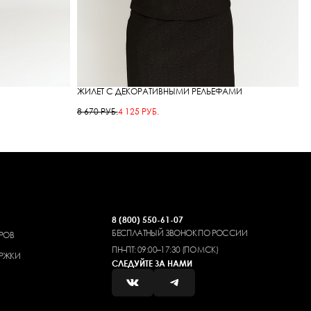
ЖИЛЕТ С ДЕКОРАТИВНЫМИ РЕЛЬЕФАМИ
Ю
8 670 РУБ.
4 125 РУБ.
7
8 (800) 550-61-07
БЕСПЛАТНЫЙ ЗВОНОК ПО РОССИИ
РОВ
ПН–ПТ: 09:00–17:30 (ПО МСК)
РЖКИ
СЛЕДУЙТЕ ЗА НАМИ