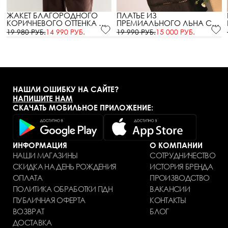
ЖАКЕТ БЛАГОРОДНОГО
ПЛАТЬЕ ИЗ
КОРИЧНЕВОГО ОТТЕНКА С
ПРЕМИАЛЬНОГО ЛЬНА C
ЭФФЕКТОМ AIR WASH
ТРЕНДОВЫМ ЭФФЕКТОМ
19 980 РУБ.
14 990 РУБ.
19 990 РУБ.
15 000 РУБ.
СТИРКИ
НАШЛИ ОШИБКУ НА САЙТЕ?
НАПИШИТЕ НАМ
СКАЧАТЬ МОБИЛЬНОЕ ПРИЛОЖЕНИЕ:
ИНФОРМАЦИЯ
О КОМПАНИИ
НАШИ МАГАЗИНЫ
СОТРУДНИЧЕСТВО
СКИДКА НА ДЕНЬ РОЖДЕНИЯ
ИСТОРИЯ БРЕНДА
ОПЛАТА
ПРОИЗВОДСТВО
ПОЛИТИКА ОБРАБОТКИ ПДН
ВАКАНСИИ
ПУБЛИЧНАЯ ОФЕРТА
КОНТАКТЫ
ВОЗВРАТ
БЛОГ
ДОСТАВКА