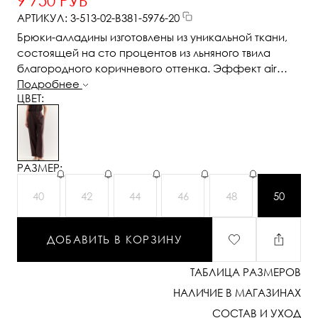
9 750 РУБ
АРТИКУЛ: 3-513-02-В381-5976-20
Брюки-алладины изготовлены из уникальной ткани,
состоящей на сто процентов из льняного твила
благородного коричневого оттенка. Эффект air
wash придает ткани особую мягкость и
Подробнее
ЦВЕТ:
изысканность. Силуэт брюк создается благодаря
застрачиванию двух вытачек по низу. Карманы, пояс
и умеренный объем делают эту модель
универсальной, позволяя создавать прекрасные
образы с жакетами, рубашками и трикотажными
РАЗМЕР:
топами. Одна из шлевок украшена изысканной 3D-
вышивкой в виде литеры “S”-первой буквы названия
40
42
44
46
48
50
бренда
ДОБАВИТЬ В КОРЗИНУ
ТАБЛИЦА РАЗМЕРОВ
НАЛИЧИЕ В МАГАЗИНАХ
СОСТАВ И УХОД