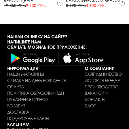
БЕЛОМ ЦВЕТЕ
КЛАССИЧЕСКОМ БЕЛОМ
ЦВЕТЕ
19 850 РУБ.
9 930 РУБ.
8 190 РУБ.
4 100 РУБ.
НАШЛИ ОШИБКУ НА САЙТЕ?
НАПИШИТЕ НАМ
СКАЧАТЬ МОБИЛЬНОЕ ПРИЛОЖЕНИЕ:
ИНФОРМАЦИЯ
О КОМПАНИИ
НАШИ МАГАЗИНЫ
СОТРУДНИЧЕСТВО
СКИДКА НА ДЕНЬ РОЖДЕНИЯ
ИСТОРИЯ БРЕНДА
ОПЛАТА
ПРОИЗВОДСТВО
ПОЛИТИКА ОБРАБОТКИ ПДН
ВАКАНСИИ
ПУБЛИЧНАЯ ОФЕРТА
КОНТАКТЫ
ВОЗВРАТ
БЛОГ
ДОСТАВКА
ПОДАРОЧНЫЕ КАРТЫ
КЛИЕНТАМ