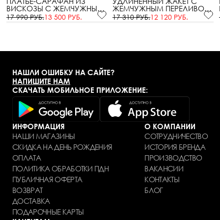
ПЛАТЬЕ-САРАФАН ИЗ
УДЛИНЕННЫЙ ЖАКЕТ С
ВИСКОЗЫ С ЖЕМЧУЖНЫМ
ЖЕМЧУЖНЫМ ПЕРЕЛИВОМ
ПЕРЕЛИВОМ
ЧЕРНОГО ЦВЕТА
17 990 РУБ.
13 500 РУБ.
17 310 РУБ.
12 120 РУБ.
НАШЛИ ОШИБКУ НА САЙТЕ?
НАПИШИТЕ НАМ
СКАЧАТЬ МОБИЛЬНОЕ ПРИЛОЖЕНИЕ:
ИНФОРМАЦИЯ
О КОМПАНИИ
НАШИ МАГАЗИНЫ
СОТРУДНИЧЕСТВО
СКИДКА НА ДЕНЬ РОЖДЕНИЯ
ИСТОРИЯ БРЕНДА
ОПЛАТА
ПРОИЗВОДСТВО
ПОЛИТИКА ОБРАБОТКИ ПДН
ВАКАНСИИ
ПУБЛИЧНАЯ ОФЕРТА
КОНТАКТЫ
ВОЗВРАТ
БЛОГ
ДОСТАВКА
ПОДАРОЧНЫЕ КАРТЫ