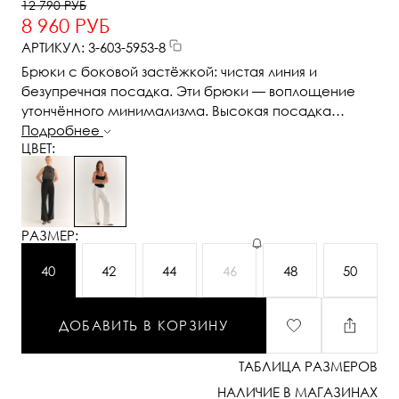
12 790 РУБ
8 960 РУБ
АРТИКУЛ: 3-603-5953-8
Брюки с боковой застёжкой: чистая линия и
безупречная посадка. Эти брюки — воплощение
утончённого минимализма. Высокая посадка
подчёркивает талию, а скрытая боковая застёжка
Подробнее
ЦВЕТ:
на молнию и пуговицы сохраняет идеальную
гладкость передней линии, визуально вытягивая
силуэт. Прямой крой и плотная, хорошо держащая
форму ткань создают стройный и элегантный
образ. Широкий пояс анатомической формы
РАЗМЕР:
обеспечивает комфортную посадку и
подчёркивает женственность. Идеальны в
40
42
44
46
48
50
комплекте с жакетом или шелковой блузой, а
также легко адаптируются под повседневный образ
ДОБАВИТЬ В КОРЗИНУ
с базовой рубашкой или топом.¶Брюки, которые
подчеркивают вкус без лишних слов.
ТАБЛИЦА РАЗМЕРОВ
НАЛИЧИЕ В МАГАЗИНАХ