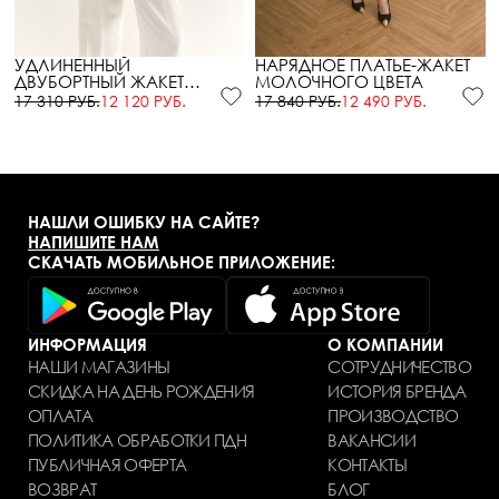
УДЛИНЕННЫЙ
НАРЯДНОЕ ПЛАТЬЕ-ЖАКЕТ
ДВУБОРТНЫЙ ЖАКЕТ
МОЛОЧНОГО ЦВЕТА
МОЛОЧНОГО ЦВЕТА
17 310 РУБ.
12 120 РУБ.
17 840 РУБ.
12 490 РУБ.
НАШЛИ ОШИБКУ НА САЙТЕ?
НАПИШИТЕ НАМ
СКАЧАТЬ МОБИЛЬНОЕ ПРИЛОЖЕНИЕ:
ИНФОРМАЦИЯ
О КОМПАНИИ
НАШИ МАГАЗИНЫ
СОТРУДНИЧЕСТВО
СКИДКА НА ДЕНЬ РОЖДЕНИЯ
ИСТОРИЯ БРЕНДА
ОПЛАТА
ПРОИЗВОДСТВО
ПОЛИТИКА ОБРАБОТКИ ПДН
ВАКАНСИИ
ПУБЛИЧНАЯ ОФЕРТА
КОНТАКТЫ
ВОЗВРАТ
БЛОГ