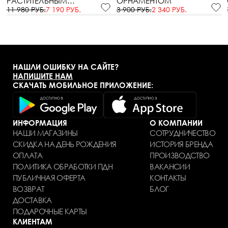
РАСТИТЕЛЬНЫМ
ОРНАМЕНТОМ
ОРНАМЕНТОМ
11 980 РУБ.
7 190 РУБ.
3 900 РУБ.
2 340 РУБ.
НАШЛИ ОШИБКУ НА САЙТЕ?
НАПИШИТЕ НАМ
СКАЧАТЬ МОБИЛЬНОЕ ПРИЛОЖЕНИЕ:
ИНФОРМАЦИЯ
О КОМПАНИИ
НАШИ МАГАЗИНЫ
СОТРУДНИЧЕСТВО
СКИДКА НА ДЕНЬ РОЖДЕНИЯ
ИСТОРИЯ БРЕНДА
ОПЛАТА
ПРОИЗВОДСТВО
ПОЛИТИКА ОБРАБОТКИ ПДН
ВАКАНСИИ
ПУБЛИЧНАЯ ОФЕРТА
КОНТАКТЫ
ВОЗВРАТ
БЛОГ
ДОСТАВКА
ПОДАРОЧНЫЕ КАРТЫ
КЛИЕНТАМ