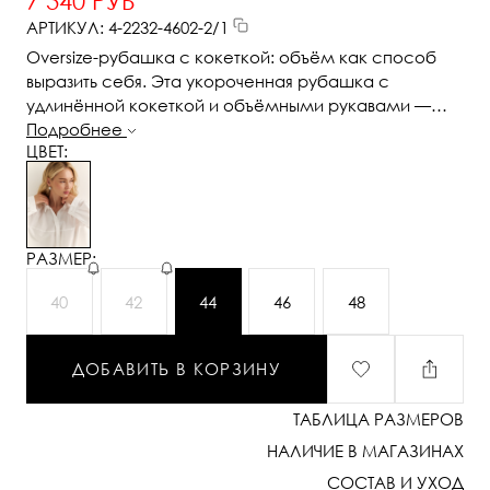
7 340 РУБ
АРТИКУЛ: 4-2232-4602-2/1
Oversize-рубашка с кокеткой: объём как способ
выразить себя. Эта укороченная рубашка с
удлинённой кокеткой и объёмными рукавами —
модный акцент, который задаёт ритм всему образу.
Подробнее
ЦВЕТ:
Мягко закруглённый низ подчёркивает талию и
визуально вытягивает силуэт, а объёмный крой
создаёт эффект расслабленного шика. Широкая
кокетка, фактурные швы и сборка по рукавам
добавляют архитектурности и свежести
РАЗМЕР:
классической рубашке. Застёжка на пуговицы и
аккуратный воротник сохраняют баланс между
40
42
44
46
48
формальностью и актуальностью. Новая форма
свободы — уверенная, воздушная, выразительная.
ДОБАВИТЬ В КОРЗИНУ
ТАБЛИЦА РАЗМЕРОВ
НАЛИЧИЕ В МАГАЗИНАХ
СОСТАВ И УХОД