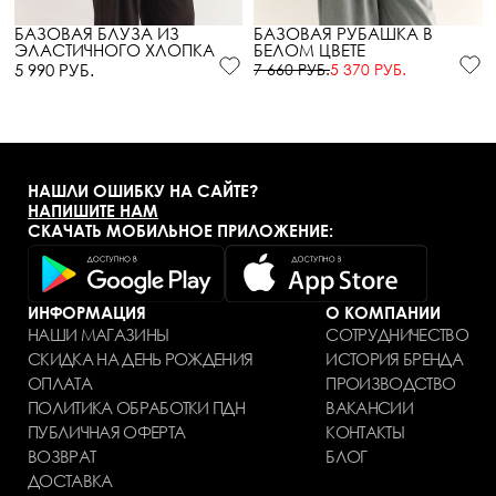
БАЗОВАЯ БЛУЗА ИЗ
БАЗОВАЯ РУБАШКА В
ЭЛАСТИЧНОГО ХЛОПКА
БЕЛОМ ЦВЕТЕ
5 990 РУБ.
7 660 РУБ.
5 370 РУБ.
НАШЛИ ОШИБКУ НА САЙТЕ?
НАПИШИТЕ НАМ
СКАЧАТЬ МОБИЛЬНОЕ ПРИЛОЖЕНИЕ:
ИНФОРМАЦИЯ
О КОМПАНИИ
НАШИ МАГАЗИНЫ
СОТРУДНИЧЕСТВО
СКИДКА НА ДЕНЬ РОЖДЕНИЯ
ИСТОРИЯ БРЕНДА
ОПЛАТА
ПРОИЗВОДСТВО
ПОЛИТИКА ОБРАБОТКИ ПДН
ВАКАНСИИ
ПУБЛИЧНАЯ ОФЕРТА
КОНТАКТЫ
ВОЗВРАТ
БЛОГ
ДОСТАВКА