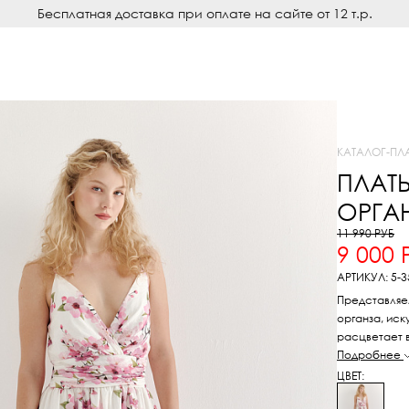
Бесплатная доставка при оплате на сайте от 12 т.р.
КАТАЛОГ
-
ПЛ
ПЛАТ
ОРГА
11 990 РУБ
9 000 
АРТИКУЛ: 5-3
Представляе
органза, ис
расцветает в
благородное
Подробнее
льна. Роман
ЦВЕТ:
достигается 