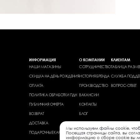
ИНФОРМАЦИЯ
О КОМПАНИИ
КЛИЕНТАМ
НАШИ МАГАЗИНЫ
СОТРУДНИЧЕСТВО
ТАБЛИЦА РАЗМЕ
СКИДКА НА ДЕНЬ РОЖДЕНИЯ
ИСТОРИЯ БРЕНДА
СЛУЖБА ПОДДЕ
ОПЛАТА
ПРОИЗВОДСТВО
ВОПРОС-ОТВЕТ
ПОЛИТИКА ОБРАБОТКИ ПДН
ВАКАНСИИ
ПУБЛИЧНАЯ ОФЕРТА
КОНТАКТЫ
ВОЗВРАТ
БЛОГ
ДОСТАВКА
Мы используем файлы cookie, чтоб
ПОДАРОЧНЫЕ КАРТЫ
Посещая страницы сайта, вы согл
информацию о сборе cookie вы мо