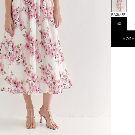
лифа и стру
треугольных 
задрапирова
РАЗМЕР:
оснащен мол
40
элегантно п
спинки пред
стрейч, обе
ДОБА
посадку. Кор
добавляет юб
подкладе. К
наряд, являе
дизайн-бюро
цветы сакур
гармоничное
ощущение кр
выхода, рас