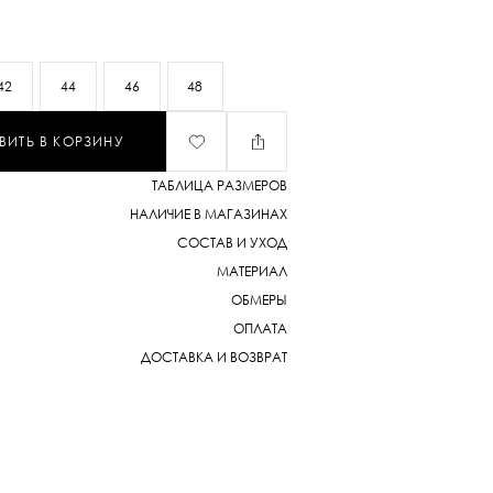
ящейся юбки-миди клеш. Лиф состоит из
чашек и пояса, деликатно
нных основной тканью. Боковой шов
нией, а тонкие бретели-шнурки
42
44
46
48
оддерживают линию плеч. В средней части
усмотрена деталь, собранная на нить-
спечивающая идеальную и комфортную
ВИТЬ В КОРЗИНУ
сажная тесьма-регилин по низу юбки,
ке полетность и устойчивость. Платье на
ТАБЛИЦА РАЗМЕРОВ
лючевым элементом, выделяющей этот
НАЛИЧИЕ В МАГАЗИНАХ
тся эксклюзивный принт, разработанный в
 бренда. В этом принте нежные розовые
СОСТАВ И УХОД
ы и молочный оттенок фона образуют
МАТЕРИАЛ
, элегантное сочетание, рождающее
ОБМЕРЫ
асоты и утонченности. Платье для летнего
ОПЛАТА
смотрите возможнос
ДОСТАВКА И ВОЗВРАТ