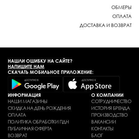
оттенок фона образуют гармоничное, элегантное
ОБМЕРЫ
сочетание, рождающее ощущение красоты и
ОПЛАТА
утонченности. Платье для летнего выхода,
ДОСТАВКА И ВОЗВРАТ
рассмотрите возможнос
НАШЛИ ОШИБКУ НА САЙТЕ?
НАПИШИТЕ НАМ
СКАЧАТЬ МОБИЛЬНОЕ ПРИЛОЖЕНИЕ:
ИНФОРМАЦИЯ
О КОМПАНИИ
НАШИ МАГАЗИНЫ
СОТРУДНИЧЕСТВО
СКИДКА НА ДЕНЬ РОЖДЕНИЯ
ИСТОРИЯ БРЕНДА
ОПЛАТА
ПРОИЗВОДСТВО
ПОЛИТИКА ОБРАБОТКИ ПДН
ВАКАНСИИ
ПУБЛИЧНАЯ ОФЕРТА
КОНТАКТЫ
ВОЗВРАТ
БЛОГ