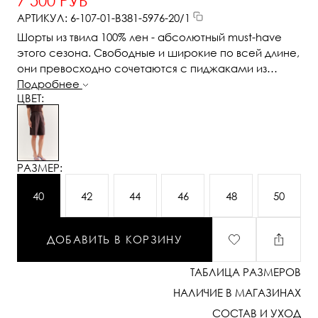
7 500 РУБ
АРТИКУЛ: 6-107-01-В381-5976-20/1
Шорты из твила 100% лен - абсолютный must-have
этого сезона. Свободные и широкие по всей длине,
они превосходно сочетаются с пиджаками из
льняного твила, трикотажными блузами и стильными
Подробнее
ЦВЕТ:
топами. В дизайне этих шортов нашли отражение
элементы мужского кроя: застёжка-гульфик, пояс
со шлевками и удобные карманы. Одна из шлевок
украшена изысканной 3D-вышивкой в виде литеры
“S”-первой буквы названия бренда
РАЗМЕР:
40
42
44
46
48
50
ДОБАВИТЬ В КОРЗИНУ
ТАБЛИЦА РАЗМЕРОВ
НАЛИЧИЕ В МАГАЗИНАХ
СОСТАВ И УХОД