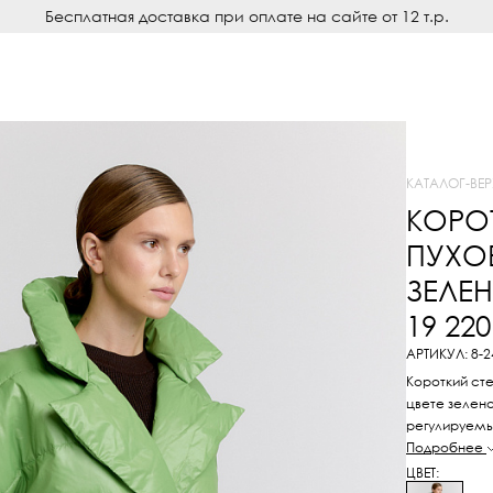
Бесплатная доставка при оплате на сайте от 12 т.р.
КАТАЛОГ
-
ВЕ
КОРО
ПУХО
ЗЕЛЕН
19 22
АРТИКУЛ: 8-
Короткий сте
цвете зелено
регулируемый
разных вари
Подробнее
ЦВЕТ: