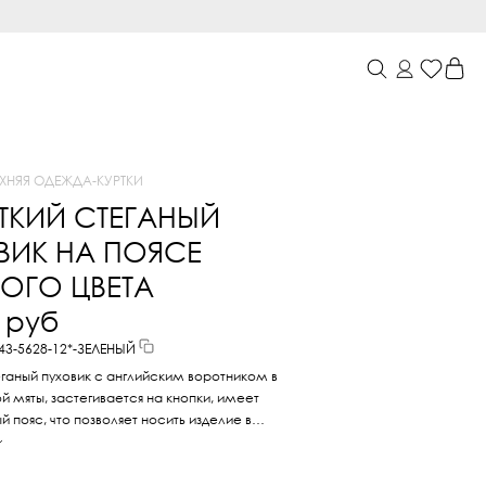
РХНЯЯ ОДЕЖДА
-
КУРТКИ
ТКИЙ СТЕГАНЫЙ
ВИК НА ПОЯСЕ
ОГО ЦВЕТА
0 руб
243-5628-12*-ЗЕЛЕНЫЙ
ганый пуховик с английским воротником в
й мяты, застегивается на кнопки, имеет
 пояс, что позволяет носить изделие в
ациях