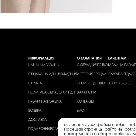
ИНФОРМАЦИЯ
О КОМПАНИИ
КЛИЕНТАМ
НАШИ МАГАЗИНЫ
СОТРУДНИЧЕСТВО
ТАБЛИЦА РАЗМЕ
СКИДКА НА ДЕНЬ РОЖДЕНИЯ
ИСТОРИЯ БРЕНДА
СЛУЖБА ПОДДЕ
ОПЛАТА
ПРОИЗВОДСТВО
ВОПРОС-ОТВЕТ
ПОЛИТИКА ОБРАБОТКИ ПДН
ВАКАНСИИ
ПУБЛИЧНАЯ ОФЕРТА
КОНТАКТЫ
ВОЗВРАТ
БЛОГ
ДОСТАВКА
Мы используем файлы cookie, чтоб
ПОДАРОЧНЫЕ КАРТЫ
Посещая страницы сайта, вы согл
информацию о сборе cookie вы мо