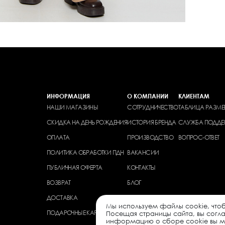
ИНФОРМАЦИЯ
О КОМПАНИИ
КЛИЕНТАМ
НАШИ МАГАЗИНЫ
СОТРУДНИЧЕСТВО
ТАБЛИЦА РАЗМЕ
СКИДКА НА ДЕНЬ РОЖДЕНИЯ
ИСТОРИЯ БРЕНДА
СЛУЖБА ПОДДЕ
ОПЛАТА
ПРОИЗВОДСТВО
ВОПРОС-ОТВЕТ
ПОЛИТИКА ОБРАБОТКИ ПДН
ВАКАНСИИ
ПУБЛИЧНАЯ ОФЕРТА
КОНТАКТЫ
ВОЗВРАТ
БЛОГ
ДОСТАВКА
Мы используем файлы cookie, чтоб
ПОДАРОЧНЫЕ КАРТЫ
Посещая страницы сайта, вы согл
информацию о сборе cookie вы мо