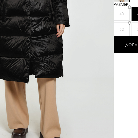
РАЗМЕР:
40
52
ДОБА