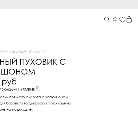
РХНЯЯ ОДЕЖДА
-
ПУХОВИКИ
АНЫЙ ПУХОВИК С
ЮШОНОМ
0 руб
246-5628-4 ПУХОВИК
ховик прямого силэута с капюшоном,
для базового гардероба в прохладную
лие на подкладке.