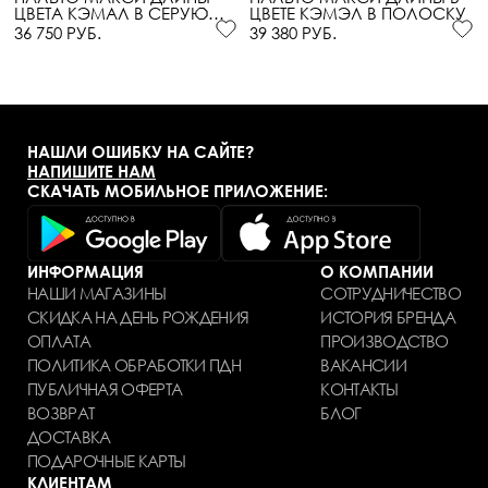
ЦВЕТА КЭМАЛ В СЕРУЮ
ЦВЕТЕ КЭМЭЛ В ПОЛОСКУ
ПОЛОСКУ
36 750 РУБ.
39 380 РУБ.
НАШЛИ ОШИБКУ НА САЙТЕ?
НАПИШИТЕ НАМ
СКАЧАТЬ МОБИЛЬНОЕ ПРИЛОЖЕНИЕ:
ИНФОРМАЦИЯ
О КОМПАНИИ
НАШИ МАГАЗИНЫ
СОТРУДНИЧЕСТВО
СКИДКА НА ДЕНЬ РОЖДЕНИЯ
ИСТОРИЯ БРЕНДА
ОПЛАТА
ПРОИЗВОДСТВО
ПОЛИТИКА ОБРАБОТКИ ПДН
ВАКАНСИИ
ПУБЛИЧНАЯ ОФЕРТА
КОНТАКТЫ
ВОЗВРАТ
БЛОГ
ДОСТАВКА
ПОДАРОЧНЫЕ КАРТЫ
КЛИЕНТАМ