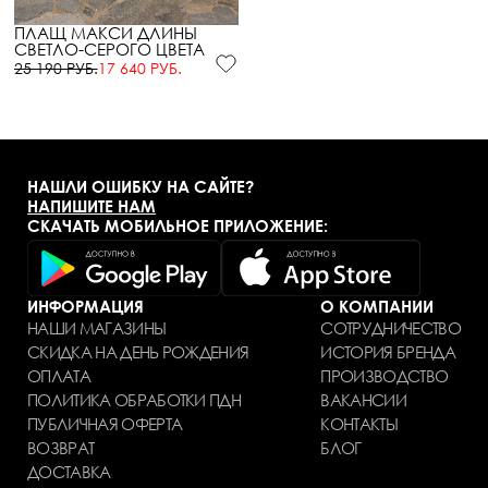
ПЛАЩ МАКСИ ДЛИНЫ
СВЕТЛО-СЕРОГО ЦВЕТА
25 190 РУБ.
17 640 РУБ.
НАШЛИ ОШИБКУ НА САЙТЕ?
НАПИШИТЕ НАМ
СКАЧАТЬ МОБИЛЬНОЕ ПРИЛОЖЕНИЕ:
ИНФОРМАЦИЯ
О КОМПАНИИ
НАШИ МАГАЗИНЫ
СОТРУДНИЧЕСТВО
СКИДКА НА ДЕНЬ РОЖДЕНИЯ
ИСТОРИЯ БРЕНДА
ОПЛАТА
ПРОИЗВОДСТВО
ПОЛИТИКА ОБРАБОТКИ ПДН
ВАКАНСИИ
ПУБЛИЧНАЯ ОФЕРТА
КОНТАКТЫ
ВОЗВРАТ
БЛОГ
ДОСТАВКА