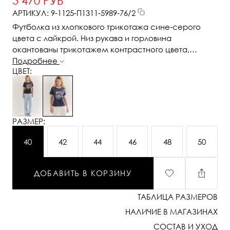
3 470 РУБ
АРТИКУЛ: 9-1125-П1311-5989-76/2
Футболка из хлопкового трикотажа сине-серого
цвета с лайкрой. Низ рукава и горловина
окантованы трикотажем контрастного цвета,
спереди принт нанесенный шелкографическим
Подробнее
ЦВЕТ:
способом
РАЗМЕР:
40
42
44
46
48
50
ДОБАВИТЬ В КОРЗИНУ
ТАБЛИЦА РАЗМЕРОВ
НАЛИЧИЕ В МАГАЗИНАХ
СОСТАВ И УХОД