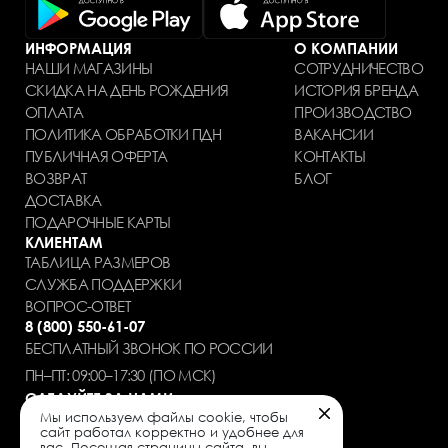
ИНФОРМАЦИЯ
О КОМПАНИИ
НАШИ МАГАЗИНЫ
СОТРУДНИЧЕСТВО
СКИДКА НА ДЕНЬ РОЖДЕНИЯ
ИСТОРИЯ БРЕНДА
ОПЛАТА
ПРОИЗВОДСТВО
ПОЛИТИКА ОБРАБОТКИ ПДН
ВАКАНСИИ
ПУБЛИЧНАЯ ОФЕРТА
КОНТАКТЫ
ВОЗВРАТ
БЛОГ
ДОСТАВКА
ПОДАРОЧНЫЕ КАРТЫ
КЛИЕНТАМ
ТАБЛИЦА РАЗМЕРОВ
СЛУЖБА ПОДДЕРЖКИ
ВОПРОС-ОТВЕТ
8 (800) 550-61-07
БЕСПЛАТНЫЙ ЗВОНОК ПО РОССИИ
ПН–ПТ: 09:00–17:30 (ПО МСК)
СЛЕДУЙТЕ ЗА НАМИ
Мы используем файлы cookie, чтобы
сайт работал корректно и удобнее для
вас. Посещая страницы сайта, вы