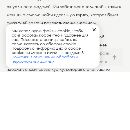
актуальности моделей. Мы заботимся о том, чтобы каждая
женщина смогла найти идеальную куртку, которая будет
служить ей долго и радовать своим дизайном.
Мы используем файлы cookie, чтобы
сайт работал корректно и удобнее для
Не упустите возможность обновить свой гардероб!
вас. Посещая страницы сайта, вы
соглашаетесь со сбором cookie.
Заказывайте женские джинсовые куртки в интернет-
Подробную информацию о сборе
cookie вы можете изучить в разделе 8
магазине SERGINNETTI и создавайте стильные образы,
Политики в отношении обработки
которые подчеркнут вашу уникальность. Подберите
персональных данных
идеальную джинсовую куртку, которая станет вашим
любимым предметом одежды на любой случай жизни!
НАШЛИ ОШИБКУ НА САЙТЕ?
НАПИШИТЕ НАМ