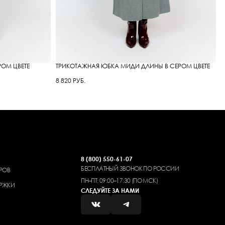
РОМ ЦВЕТЕ
ТРИКОТАЖНАЯ ЮБКА МИДИ ДЛИНЫ В СЕРОМ ЦВЕТЕ
К
С
8 820 РУБ.
1
8 (800) 550-61-07
БЕСПЛАТНЫЙ ЗВОНОК ПО РОССИИ
РОВ
ПН–ПТ: 09:00–17:30 (ПО МСК)
РЖКИ
СЛЕДУЙТЕ ЗА НАМИ