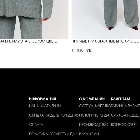
АЙЗ СИЛУЭТА В СЕРОМ ЦВЕТЕ
ПРЯМЫЕ ТРИКОТАЖНЫЕ БРЮКИ В СЕ
11 030 РУБ.
ИНФОРМАЦИЯ
О КОМПАНИИ
КЛИЕНТАМ
НАШИ МАГАЗИНЫ
СОТРУДНИЧЕСТВО
ТАБЛИЦА РАЗМЕ
СКИДКА НА ДЕНЬ РОЖДЕНИЯ
ИСТОРИЯ БРЕНДА
СЛУЖБА ПОДДЕ
ОПЛАТА
ПРОИЗВОДСТВО
ВОПРОС-ОТВЕТ
ПОЛИТИКА ОБРАБОТКИ ПДН
ВАКАНСИИ