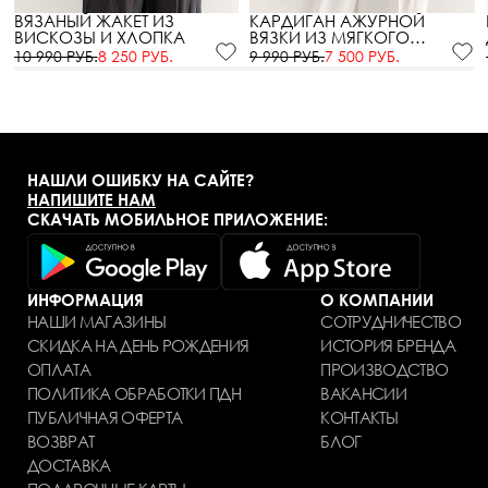
ВЯЗАНЫЙ ЖАКЕТ ИЗ
КАРДИГАН АЖУРНОЙ
ВИСКОЗЫ И ХЛОПКА
ВЯЗКИ ИЗ МЯГКОГО
ХЛОПКА
10 990 РУБ.
8 250 РУБ.
9 990 РУБ.
7 500 РУБ.
НАШЛИ ОШИБКУ НА САЙТЕ?
НАПИШИТЕ НАМ
СКАЧАТЬ МОБИЛЬНОЕ ПРИЛОЖЕНИЕ:
ИНФОРМАЦИЯ
О КОМПАНИИ
НАШИ МАГАЗИНЫ
СОТРУДНИЧЕСТВО
СКИДКА НА ДЕНЬ РОЖДЕНИЯ
ИСТОРИЯ БРЕНДА
ОПЛАТА
ПРОИЗВОДСТВО
ПОЛИТИКА ОБРАБОТКИ ПДН
ВАКАНСИИ
ПУБЛИЧНАЯ ОФЕРТА
КОНТАКТЫ
ВОЗВРАТ
БЛОГ
ДОСТАВКА