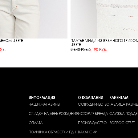
БЕЛОМ ЦВЕТЕ
ПЛАТЬЕ МИДИ ИЗ ВЯЗАНОГО ТРИКО
ЦВЕТЕ
УБ.
8 640 РУБ.
5 190 РУБ.
ИНФОРМАЦИЯ
О КОМПАНИИ
КЛИЕНТАМ
НАШИ МАГАЗИНЫ
СОТРУДНИЧЕСТВО
ТАБЛИЦА РАЗМЕ
СКИДКА НА ДЕНЬ РОЖДЕНИЯ
ИСТОРИЯ БРЕНДА
СЛУЖБА ПОДДЕ
ОПЛАТА
ПРОИЗВОДСТВО
ВОПРОС-ОТВЕТ
ПОЛИТИКА ОБРАБОТКИ ПДН
ВАКАНСИИ