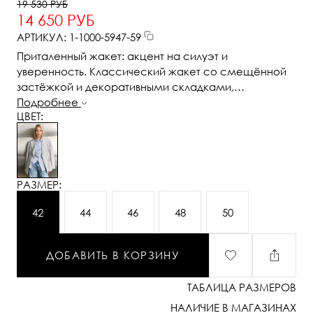
19 530 РУБ
14 650 РУБ
АРТИКУЛ: 1-1000-5947-59
Приталенный жакет: акцент на силуэт и
уверенность. Классический жакет со смещённой
застёжкой и декоративными складками,
подчёркивающими талию, — это вещь, которая
Подробнее
ЦВЕТ:
формирует образ с первого взгляда. Чёткие линии
плеч, заострённые лацканы и приталенный крой
создают силуэт, говорящий о силе, вкусе и
уверенности. Асимметричная застёжка добавляет
изящную детализацию, а универсальная длина
РАЗМЕР:
делает модель уместной как в деловом комплекте,
так и в стилизациях с джинсами или платьями.
42
44
46
48
50
Идеально садится и подчёркивает фигуру.
Современная классика для женщины, которая
ДОБАВИТЬ В КОРЗИНУ
знает, чего хочет.
ТАБЛИЦА РАЗМЕРОВ
НАЛИЧИЕ В МАГАЗИНАХ