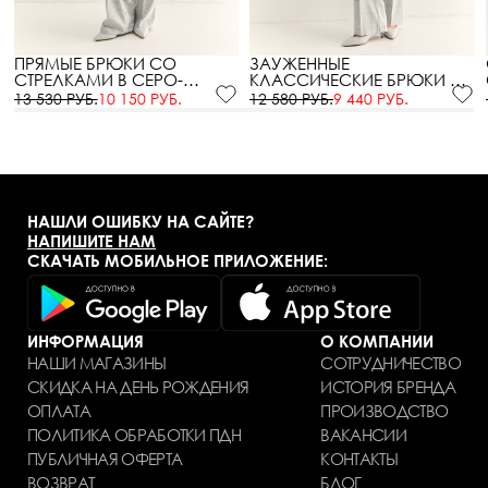
ПРЯМЫЕ БРЮКИ СО
ЗАУЖЕННЫЕ
СТРЕЛКАМИ В СЕРО-
КЛАССИЧЕСКИЕ БРЮКИ В
ГОЛУБУЮ КЛЕТКУ
СЕРО-ГОЛУБУЮ КЛЕТКУ
13 530 РУБ.
10 150 РУБ.
12 580 РУБ.
9 440 РУБ.
НАШЛИ ОШИБКУ НА САЙТЕ?
НАПИШИТЕ НАМ
СКАЧАТЬ МОБИЛЬНОЕ ПРИЛОЖЕНИЕ:
ИНФОРМАЦИЯ
О КОМПАНИИ
НАШИ МАГАЗИНЫ
СОТРУДНИЧЕСТВО
СКИДКА НА ДЕНЬ РОЖДЕНИЯ
ИСТОРИЯ БРЕНДА
ОПЛАТА
ПРОИЗВОДСТВО
ПОЛИТИКА ОБРАБОТКИ ПДН
ВАКАНСИИ
ПУБЛИЧНАЯ ОФЕРТА
КОНТАКТЫ
ВОЗВРАТ
БЛОГ