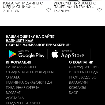
ЮБКА МИНИ ДЛИНЫ С
УКОРОЧЕННЫЙ ЖАКЕТ С
МЕРЦАЮЩИМИ
ПАЙЕТКАМИ В ТЕМНО-
ПАЙЕТКАМИ
СЕРОМ ЦВЕТЕ
7 310 РУБ.
16 370 РУБ.
НАШЛИ ОШИБКУ НА САЙТЕ?
НАПИШИТЕ НАМ
СКАЧАТЬ МОБИЛЬНОЕ ПРИЛОЖЕНИЕ:
ИНФОРМАЦИЯ
О КОМПАНИИ
НАШИ МАГАЗИНЫ
СОТРУДНИЧЕСТВО
СКИДКА НА ДЕНЬ РОЖДЕНИЯ
ИСТОРИЯ БРЕНДА
ОПЛАТА
ПРОИЗВОДСТВО
ПОЛИТИКА ОБРАБОТКИ ПДН
ВАКАНСИИ
ПУБЛИЧНАЯ ОФЕРТА
КОНТАКТЫ
ВОЗВРАТ
БЛОГ
ДОСТАВКА
ПОДАРОЧНЫЕ КАРТЫ