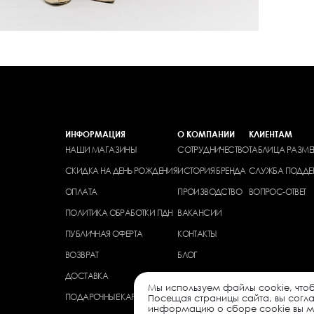
ИНФОРМАЦИЯ
О КОМПАНИИ
КЛИЕНТАМ
НАШИ МАГАЗИНЫ
СОТРУДНИЧЕСТВО
ТАБЛИЦА РАЗМЕ
СКИДКА НА ДЕНЬ РОЖДЕНИЯ
ИСТОРИЯ БРЕНДА
СЛУЖБА ПОДДЕ
ОПЛАТА
ПРОИЗВОДСТВО
ВОПРОС-ОТВЕТ
ПОЛИТИКА ОБРАБОТКИ ПДН
ВАКАНСИИ
ПУБЛИЧНАЯ ОФЕРТА
КОНТАКТЫ
ВОЗВРАТ
БЛОГ
ДОСТАВКА
Мы используем файлы cookie, чтоб
ПОДАРОЧНЫЕ КАРТЫ
Посещая страницы сайта, вы согл
информацию о сборе cookie вы мо