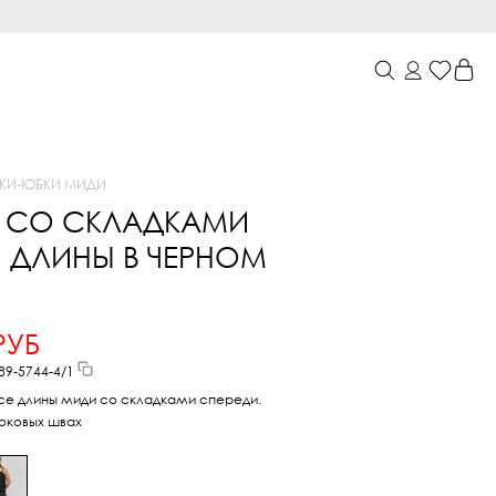
КИ
-
ЮБКИ МИДИ
 СО СКЛАДКАМИ
 ДЛИНЫ В ЧЕРНОМ
РУБ
89-5744-4/1
се длины миди со складками спереди.
оковых швах