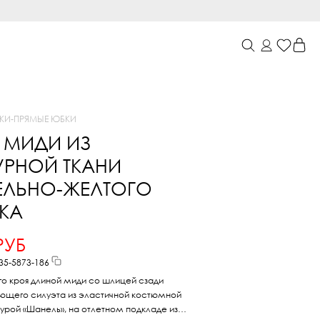
КИ
-
ПРЯМЫЕ ЮБКИ
 МИДИ ИЗ
УРНОЙ ТКАНИ
ЕЛЬНО-ЖЕЛТОГО
НКА
РУБ
35-5873-186
о кроя длиной миди со шлицей сзади
ющего силуэта из эластичной костюмной
урой «Шанель», на отлетном подкладе из