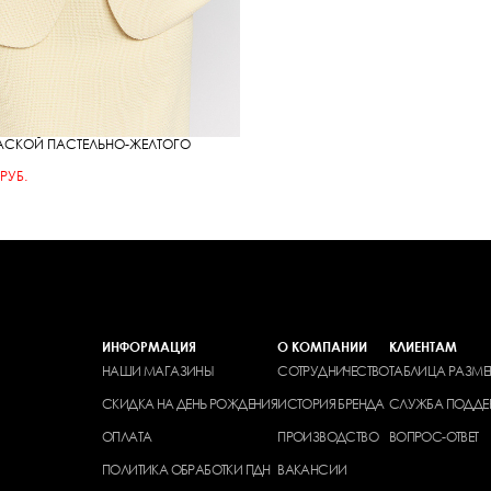
БАСКОЙ ПАСТЕЛЬНО-ЖЕЛТОГО
 РУБ.
ИНФОРМАЦИЯ
О КОМПАНИИ
КЛИЕНТАМ
НАШИ МАГАЗИНЫ
СОТРУДНИЧЕСТВО
ТАБЛИЦА РАЗМЕ
СКИДКА НА ДЕНЬ РОЖДЕНИЯ
ИСТОРИЯ БРЕНДА
СЛУЖБА ПОДДЕ
ОПЛАТА
ПРОИЗВОДСТВО
ВОПРОС-ОТВЕТ
ПОЛИТИКА ОБРАБОТКИ ПДН
ВАКАНСИИ