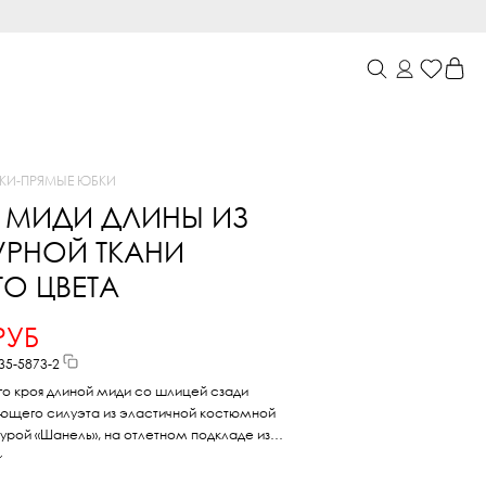
КИ
-
ПРЯМЫЕ ЮБКИ
 МИДИ ДЛИНЫ ИЗ
УРНОЙ ТКАНИ
О ЦВЕТА
РУБ
35-5873-2
о кроя длиной миди со шлицей сзади
ющего силуэта из эластичной костюмной
урой «Шанель», на отлетном подкладе из