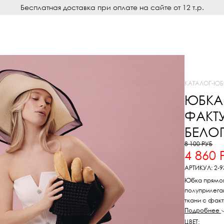
Бесплатная доставка при оплате на сайте от 12 т.р.
КАТАЛОГ
-
ЮБ
ЮБКА
ФАКТ
БЕЛОГ
8 100 РУБ
4 860 
АРТИКУЛ: 2-9
Юбка прямог
полуприлега
ткани с факт
вискозы.
Подробнее
ЦВЕТ: