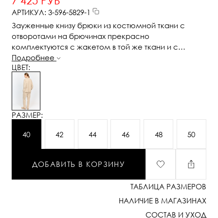
7 425 РУБ
АРТИКУЛ: 3-596-5829-1
Зауженные книзу брюки из костюмной ткани с
отворотами на брючинах прекрасно
комплектуются с жакетом в той же ткани и с
огромным количеством вариантов верхов, таких как
Подробнее
ЦВЕТ:
рубашки, свитшоты, свитера, водолазки и много
других.
РАЗМЕР:
40
42
44
46
48
50
ДОБАВИТЬ В КОРЗИНУ
ТАБЛИЦА РАЗМЕРОВ
НАЛИЧИЕ В МАГАЗИНАХ
СОСТАВ И УХОД