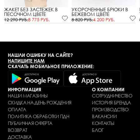
ЖАКЕТ БЕЗ ЗАСТЕЖЕК В
УКОРОЧЕННЫЕ БРЮКИ В
ПЕСОЧНОМ ЦВЕТЕ
БЕЖЕВОМ ЦВЕТЕ
12 290 РУБ.
8 775 РУБ.
8 820 РУБ.
4 200 РУБ.
НАШЛИ ОШИБКУ НА САЙТЕ?
НАПИШИТЕ НАМ
СКАЧАТЬ МОБИЛЬНОЕ ПРИЛОЖЕНИЕ:
ИНФОРМАЦИЯ
О КОМПАНИИ
НАШИ МАГАЗИНЫ
СОТРУДНИЧЕСТВО
СКИДКА НА ДЕНЬ РОЖДЕНИЯ
ИСТОРИЯ БРЕНДА
ОПЛАТА
ПРОИЗВОДСТВО
ПОЛИТИКА ОБРАБОТКИ ПДН
ВАКАНСИИ
ПУБЛИЧНАЯ ОФЕРТА
КОНТАКТЫ
ВОЗВРАТ
БЛОГ
ДОСТАВКА