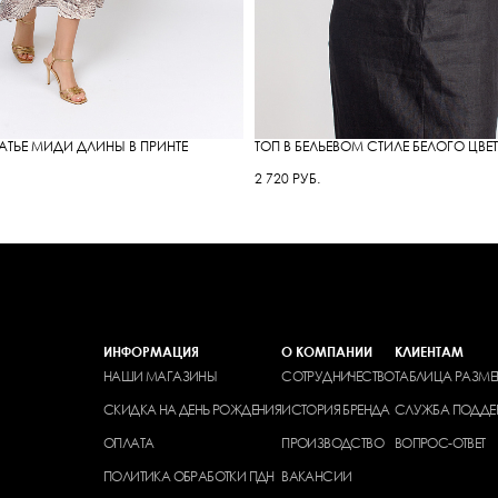
АТЬЕ МИДИ ДЛИНЫ В ПРИНТЕ
ТОП В БЕЛЬЕВОМ СТИЛЕ БЕЛОГО ЦВЕ
2 720 РУБ.
ИНФОРМАЦИЯ
О КОМПАНИИ
КЛИЕНТАМ
НАШИ МАГАЗИНЫ
СОТРУДНИЧЕСТВО
ТАБЛИЦА РАЗМЕ
СКИДКА НА ДЕНЬ РОЖДЕНИЯ
ИСТОРИЯ БРЕНДА
СЛУЖБА ПОДДЕ
ОПЛАТА
ПРОИЗВОДСТВО
ВОПРОС-ОТВЕТ
ПОЛИТИКА ОБРАБОТКИ ПДН
ВАКАНСИИ