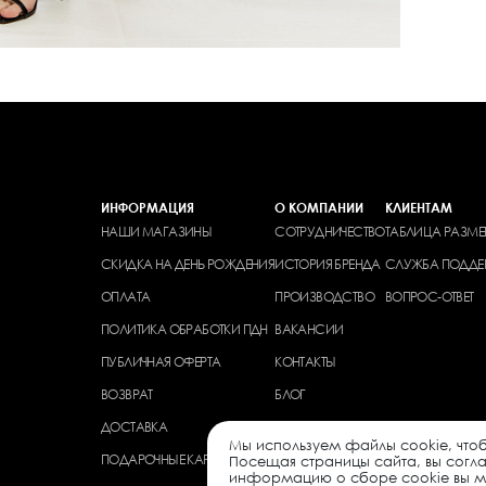
ИНФОРМАЦИЯ
О КОМПАНИИ
КЛИЕНТАМ
НАШИ МАГАЗИНЫ
СОТРУДНИЧЕСТВО
ТАБЛИЦА РАЗМЕ
СКИДКА НА ДЕНЬ РОЖДЕНИЯ
ИСТОРИЯ БРЕНДА
СЛУЖБА ПОДДЕ
ОПЛАТА
ПРОИЗВОДСТВО
ВОПРОС-ОТВЕТ
ПОЛИТИКА ОБРАБОТКИ ПДН
ВАКАНСИИ
ПУБЛИЧНАЯ ОФЕРТА
КОНТАКТЫ
ВОЗВРАТ
БЛОГ
ДОСТАВКА
Мы используем файлы cookie, чтоб
ПОДАРОЧНЫЕ КАРТЫ
Посещая страницы сайта, вы согл
информацию о сборе cookie вы мо