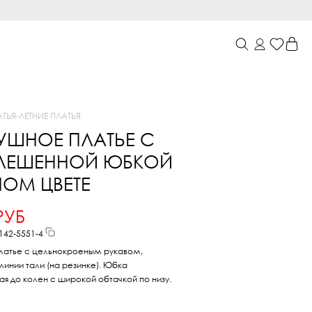
АТЬЯ
-
ЛЕТНИЕ ПЛАТЬЯ
УШНОЕ ПЛАТЬЕ С
ЛЕШЕННОЙ ЮБКОЙ
НОМ ЦВЕТЕ
РУБ
142-5551-4
латье с цельнокроеным рукавом,
линии тали (на резинке). Юбка
я до колен с широкой обтачкой по низу.