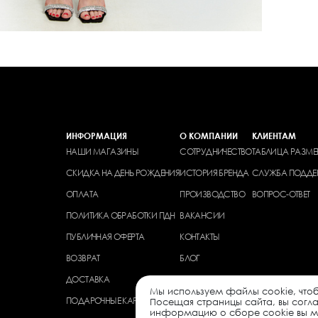
ИНФОРМАЦИЯ
О КОМПАНИИ
КЛИЕНТАМ
НАШИ МАГАЗИНЫ
СОТРУДНИЧЕСТВО
ТАБЛИЦА РАЗМЕ
СКИДКА НА ДЕНЬ РОЖДЕНИЯ
ИСТОРИЯ БРЕНДА
СЛУЖБА ПОДДЕ
ОПЛАТА
ПРОИЗВОДСТВО
ВОПРОС-ОТВЕТ
ПОЛИТИКА ОБРАБОТКИ ПДН
ВАКАНСИИ
ПУБЛИЧНАЯ ОФЕРТА
КОНТАКТЫ
ВОЗВРАТ
БЛОГ
ДОСТАВКА
Мы используем файлы cookie, чтоб
ПОДАРОЧНЫЕ КАРТЫ
Посещая страницы сайта, вы согл
информацию о сборе cookie вы мо