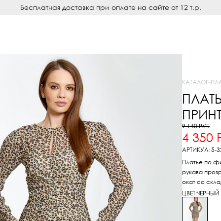
Бесплатная доставка при оплате на сайте от 12 т.р.
КАТАЛОГ
-
ПЛ
ПЛАТ
ПРИН
9 140 РУБ
4 350 
АРТИКУЛ: 5-3
Платье по фи
рукава прозр
окат со скл
ЦВЕТ:
ЧЕРНЫЙ