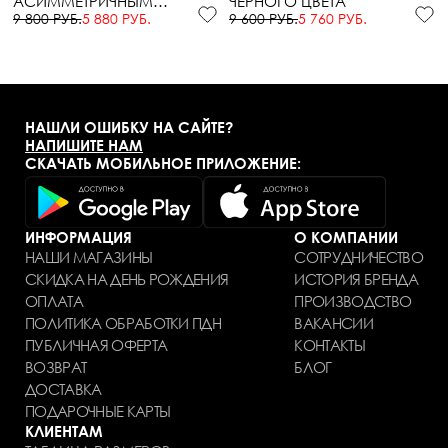
АСИММЕТРИЧНЫМ
ЧЕРНОГО ЦВЕТА
ВЫРЕЗОМ
9 800 РУБ.
5 880 РУБ.
9 600 РУБ.
5 760 РУБ.
НАШЛИ ОШИБКУ НА САЙТЕ?
НАПИШИТЕ НАМ
СКАЧАТЬ МОБИЛЬНОЕ ПРИЛОЖЕНИЕ:
ИНФОРМАЦИЯ
О КОМПАНИИ
НАШИ МАГАЗИНЫ
СОТРУДНИЧЕСТВО
СКИДКА НА ДЕНЬ РОЖДЕНИЯ
ИСТОРИЯ БРЕНДА
ОПЛАТА
ПРОИЗВОДСТВО
ПОЛИТИКА ОБРАБОТКИ ПДН
ВАКАНСИИ
ПУБЛИЧНАЯ ОФЕРТА
КОНТАКТЫ
ВОЗВРАТ
БЛОГ
ДОСТАВКА
ПОДАРОЧНЫЕ КАРТЫ
КЛИЕНТАМ