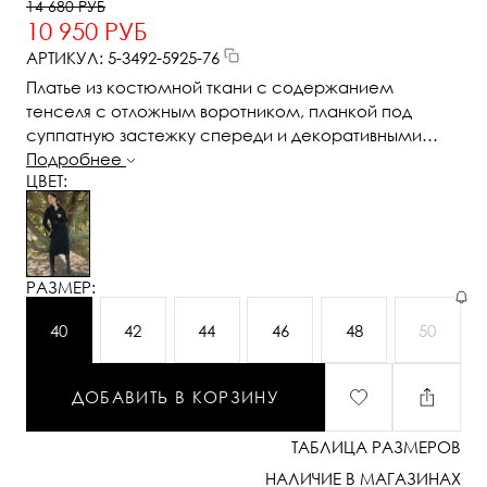
14 680 РУБ
10 950 РУБ
АРТИКУЛ: 5-3492-5925-76
Платье из костюмной ткани с содержанием
тенселя с отложным воротником, планкой под
суппатную застежку спереди и декоративными
защипами по вертикали в длине миди. Платье
Подробнее
ЦВЕТ:
приталивается поясом с пряжкой
РАЗМЕР:
40
42
44
46
48
50
ДОБАВИТЬ В КОРЗИНУ
ТАБЛИЦА РАЗМЕРОВ
НАЛИЧИЕ В МАГАЗИНАХ